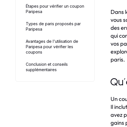
Étapes pour vérifier un coupon
Dans l
Paripesa
vous s
Types de paris proposés par
des er
Paripesa
qui co
Avantages de l'utilisation de
vos pa
Paripesa pour vérifier les
explor
coupons
paris.
Conclusion et conseils
supplémentaires
Qu'
Un cou
Il incl
avez p
gains 