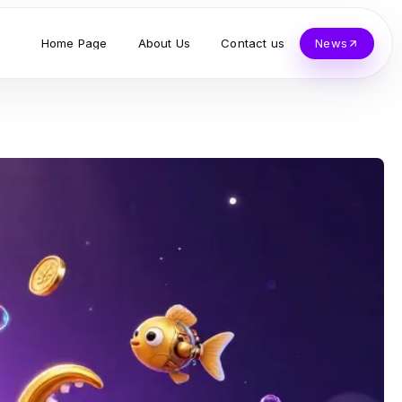
Home Page
About Us
Contact us
News