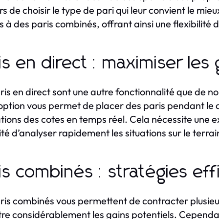
rs de choisir le type de pari qui leur convient le mie
s à des paris combinés, offrant ainsi une flexibilité
is en direct : maximiser les 
ris en direct sont une autre fonctionnalité que de 
option vous permet de placer des paris pendant le 
ations des cotes en temps réel. Cela nécessite une e
té d’analyser rapidement les situations sur le terrai
is combinés : stratégies eff
ris combinés vous permettent de contracter plusieur
tre considérablement les gains potentiels. Cependant,