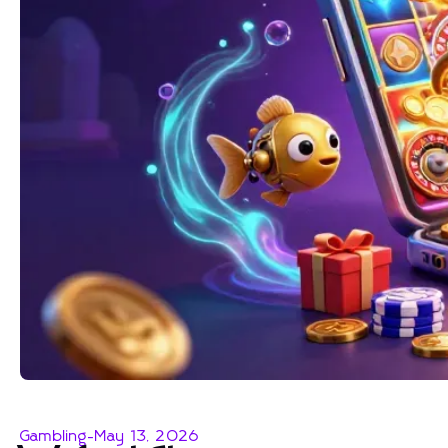
Gambling
-
May 13, 2026