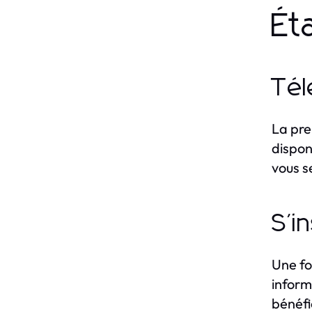
Ét
Tél
La pre
dispon
vous s
S'i
Une fo
inform
bénéfi