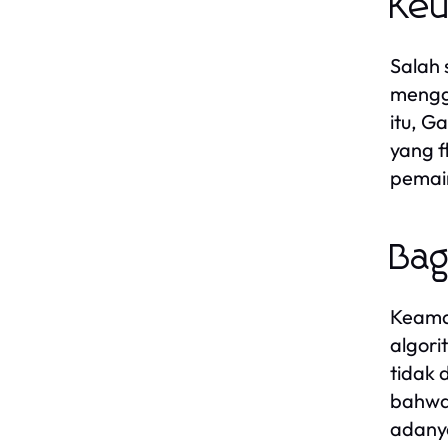
Keu
Salah 
menggu
itu, 
yang f
pemain
Bag
Keama
algori
tidak 
bahwa
adanya