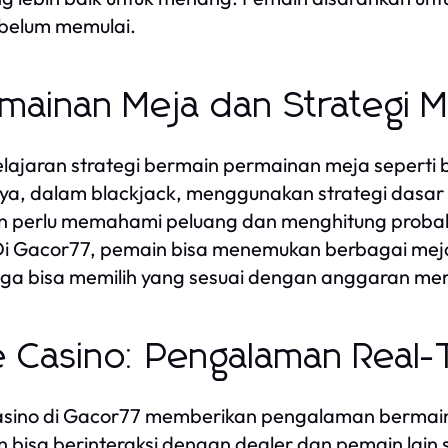
ebelum memulai.
mainan Meja dan Strategi
ajaran strategi bermain permainan meja seperti b
nya, dalam blackjack, menggunakan strategi dasa
 perlu memahami peluang dan menghitung probabi
 Di Gacor77, pemain bisa menemukan berbagai me
ga bisa memilih yang sesuai dengan anggaran me
e Casino: Pengalaman Real-T
asino di Gacor77 memberikan pengalaman bermain 
 bisa berinteraksi dengan dealer dan pemain lai