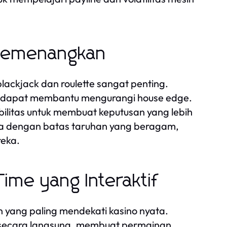
 Memenangkan
lackjack dan roulette sangat penting.
r dapat membantu mengurangi house edge.
litas untuk membuat keputusan yang lebih
ja dengan batas taruhan yang beragam,
reka.
ime yang Interaktif
yang paling mendekati kasino nyata.
n secara langsung, membuat permainan