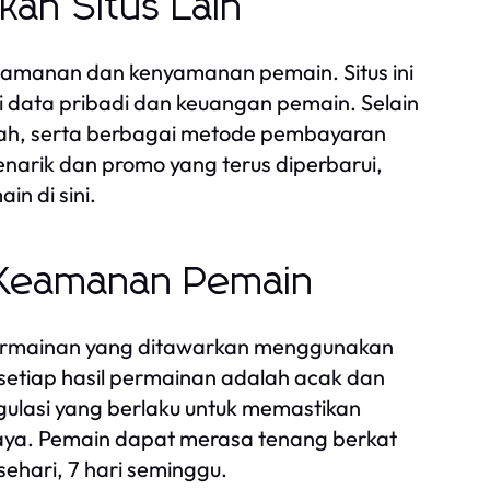
an Situs Lain
eamanan dan kenyamanan pemain. Situs ini
i data pribadi dan keuangan pemain. Selain
dah, serta berbagai metode pembayaran
enarik dan promo yang terus diperbarui,
n di sini.
 Keamanan Pemain
permainan yang ditawarkan menggunakan
setiap hasil permainan adalah acak dan
gulasi yang berlaku untuk memastikan
ya. Pemain dapat merasa tenang berkat
hari, 7 hari seminggu.