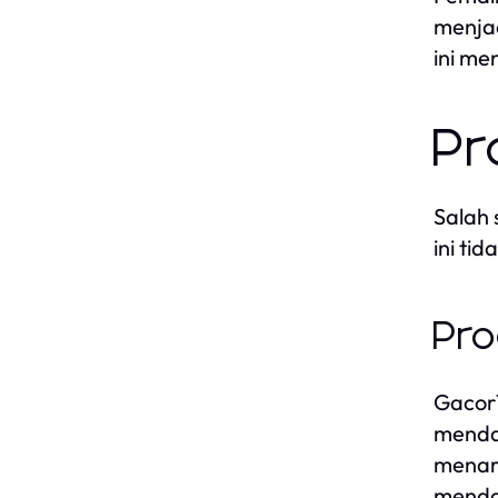
menjad
ini m
Pr
Salah 
ini ti
Pro
Gacor7
mendap
menari
menda