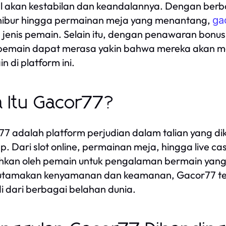
l akan kestabilan dan keandalannya. Dengan berbag
ibur hingga permainan meja yang menantang,
ga
jenis pemain. Selain itu, dengan penawaran bon
 pemain dapat merasa yakin bahwa mereka akan m
n di platform ini.
 Itu Gacor77?
7 adalah platform perjudian dalam talian yang di
p. Dari slot online, permainan meja, hingga live c
uhkan oleh pemain untuk pengalaman bermain ya
tamakan kenyamanan dan keamanan, Gacor77 tela
i dari berbagai belahan dunia.