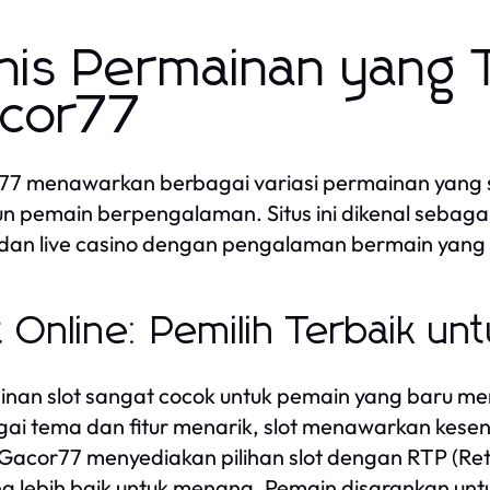
nis Permainan yang T
cor77
7 menawarkan berbagai variasi permainan yang s
 pemain berpengalaman. Situs ini dikenal sebagai
dan live casino dengan pengalaman bermain yang i
t Online: Pemilih Terbaik u
nan slot sangat cocok untuk pemain yang baru mem
gai tema dan fitur menarik, slot menawarkan ke
 Gacor77 menyediakan pilihan slot dengan RTP (Ret
g lebih baik untuk menang. Pemain disarankan untu