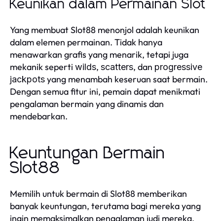
Keunikan dalam Permainan Slot
Yang membuat Slot88 menonjol adalah keunikan
dalam elemen permainan. Tidak hanya
menawarkan grafis yang menarik, tetapi juga
mekanik seperti
,
, dan
wilds
scatters
progressive
yang menambah keseruan saat bermain.
jackpots
Dengan semua fitur ini, pemain dapat menikmati
pengalaman bermain yang dinamis dan
mendebarkan.
Keuntungan Bermain
Slot88
Memilih untuk bermain di Slot88 memberikan
banyak keuntungan, terutama bagi mereka yang
ingin memaksimalkan pengalaman judi mereka.