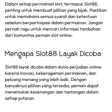
Dalam setiap permainan slot, termasuk Slot88,
penting untuk membuat pilihan yang bijak. Pastikan
untuk memahami semua syarat dan ketentuan
sebelum berpartisipasi dalam permainan. Jangan
pernah ragu untuk mencari informasi tambahan
dari komunitas pemain slot online.
Mengapa Slot88 Layak Dicoba
Slot88 layak dicoba dalam dunia perjudian online
karena inovasi, keberagaman permainan, dan
peluang menang yang lebih baik. Dengan
banyaknya pilihan yang tersedia, pemain dapat
menemukan kesenangan dan tantangan dalam
setiap putaran.