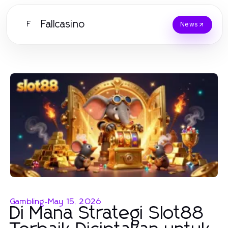
Fallcasino
F
News
Gambling
-
May 15, 2026
Di Mana Strategi Slot88