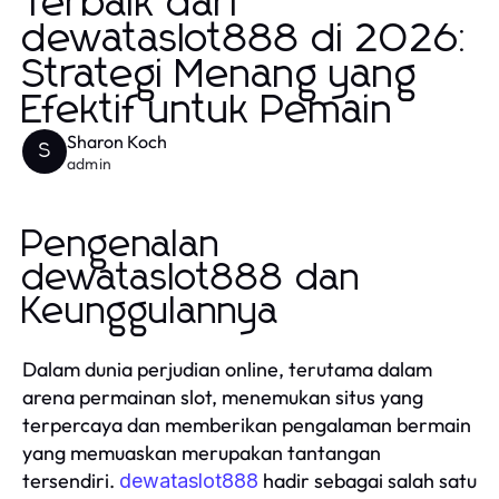
Terbaik dari
dewataslot888 di 2026:
Strategi Menang yang
Efektif untuk Pemain
Sharon Koch
S
admin
Pengenalan
dewataslot888 dan
Keunggulannya
Dalam dunia perjudian online, terutama dalam
arena permainan slot, menemukan situs yang
terpercaya dan memberikan pengalaman bermain
yang memuaskan merupakan tantangan
tersendiri.
hadir sebagai salah satu
dewataslot888