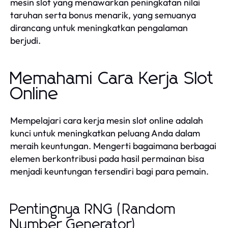
mesin slot yang menawarkan peningkatan nilai
taruhan serta bonus menarik, yang semuanya
dirancang untuk meningkatkan pengalaman
berjudi.
Memahami Cara Kerja Slot
Online
Mempelajari cara kerja mesin slot online adalah
kunci untuk meningkatkan peluang Anda dalam
meraih keuntungan. Mengerti bagaimana berbagai
elemen berkontribusi pada hasil permainan bisa
menjadi keuntungan tersendiri bagi para pemain.
Pentingnya RNG (Random
Number Generator)