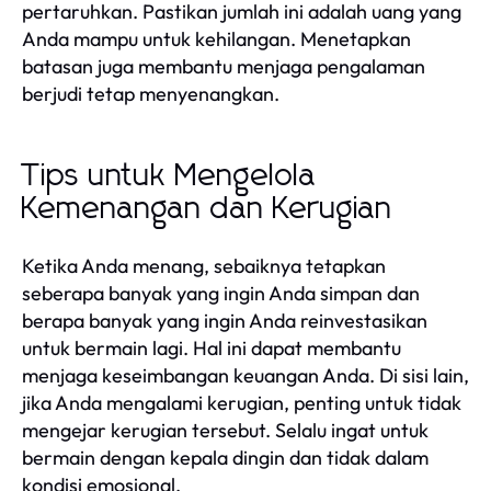
pertaruhkan. Pastikan jumlah ini adalah uang yang
Anda mampu untuk kehilangan. Menetapkan
batasan juga membantu menjaga pengalaman
berjudi tetap menyenangkan.
Tips untuk Mengelola
Kemenangan dan Kerugian
Ketika Anda menang, sebaiknya tetapkan
seberapa banyak yang ingin Anda simpan dan
berapa banyak yang ingin Anda reinvestasikan
untuk bermain lagi. Hal ini dapat membantu
menjaga keseimbangan keuangan Anda. Di sisi lain,
jika Anda mengalami kerugian, penting untuk tidak
mengejar kerugian tersebut. Selalu ingat untuk
bermain dengan kepala dingin dan tidak dalam
kondisi emosional.