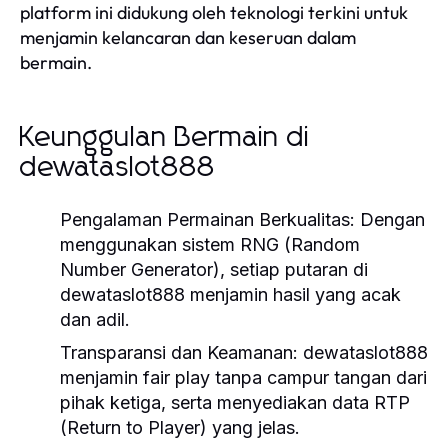
platform ini didukung oleh teknologi terkini untuk
menjamin kelancaran dan keseruan dalam
bermain.
Keunggulan Bermain di
dewataslot888
Pengalaman Permainan Berkualitas:
Dengan
menggunakan sistem RNG (Random
Number Generator), setiap putaran di
dewataslot888 menjamin hasil yang acak
dan adil.
Transparansi dan Keamanan:
dewataslot888
menjamin fair play tanpa campur tangan dari
pihak ketiga, serta menyediakan data RTP
(Return to Player) yang jelas.