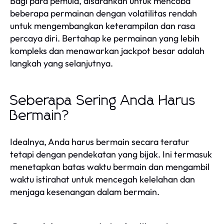
Bagi para pemula, disarankan untuk mencoba
beberapa permainan dengan volatilitas rendah
untuk mengembangkan keterampilan dan rasa
percaya diri. Bertahap ke permainan yang lebih
kompleks dan menawarkan jackpot besar adalah
langkah yang selanjutnya.
Seberapa Sering Anda Harus
Bermain?
Idealnya, Anda harus bermain secara teratur
tetapi dengan pendekatan yang bijak. Ini termasuk
menetapkan batas waktu bermain dan mengambil
waktu istirahat untuk mencegah kelelahan dan
menjaga kesenangan dalam bermain.