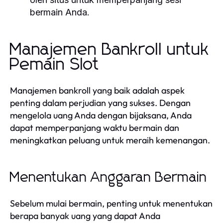
bermain Anda.
Manajemen Bankroll untuk
Pemain Slot
Manajemen bankroll yang baik adalah aspek
penting dalam perjudian yang sukses. Dengan
mengelola uang Anda dengan bijaksana, Anda
dapat memperpanjang waktu bermain dan
meningkatkan peluang untuk meraih kemenangan.
Menentukan Anggaran Bermain
Sebelum mulai bermain, penting untuk menentukan
berapa banyak uang yang dapat Anda