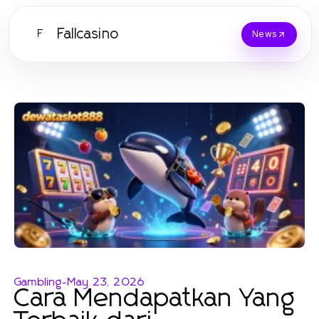
Fallcasino
F
News
Gambling
-
May 23, 2026
Cara Mendapatkan Yang