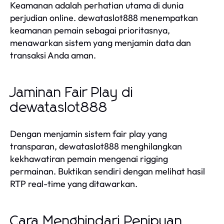
Keamanan adalah perhatian utama di dunia
perjudian online. dewataslot888 menempatkan
keamanan pemain sebagai prioritasnya,
menawarkan sistem yang menjamin data dan
transaksi Anda aman.
Jaminan Fair Play di
dewataslot888
Dengan menjamin sistem fair play yang
transparan, dewataslot888 menghilangkan
kekhawatiran pemain mengenai rigging
permainan. Buktikan sendiri dengan melihat hasil
RTP real-time yang ditawarkan.
Cara Menghindari Penipuan